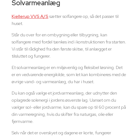
Solvarmeanlæg
Kjellerup VVS A/S
sætter solfangere op, så det passer til
huset.
Står du over for en ombygning eller tilbygning, kan
solfangere med fordel tænkes ind i konstruktionen fra starten.
Vi står til rådighed fra den første skitse, til anlægget er
tilsluttet og fungerer.
Et solvarmeanlæg er en miljøvenlig og fleksibel løsning. Det
er en vedvarende energikilde, som let kan kombineres med de
øvrige vand- og varmeanlæg, du har i huset.
Du kan også vælge et jordvarmeanlæg, der udnytter den
oplagrede solenergi i jordens øsverste lag. Uanset om du
vælger sol- eller jordvarme, kan du spare op til 60 procent på
din varmeregning, hvis du skifter fra naturgas, olie eller
fjernvarme.
Selv når det er overskyet og dagene er korte, fungerer