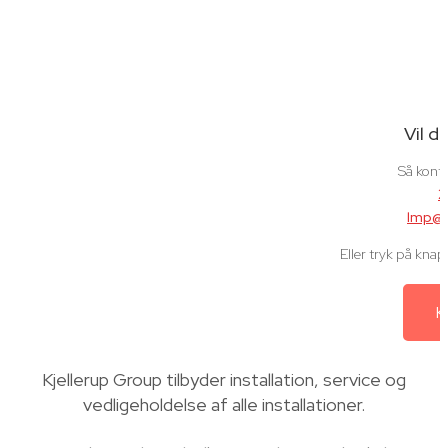
Vil d
Så konta
2
lmp@k
Eller tryk på kna
K
Kjellerup Group tilbyder installation, service og
vedligeholdelse af alle installationer.