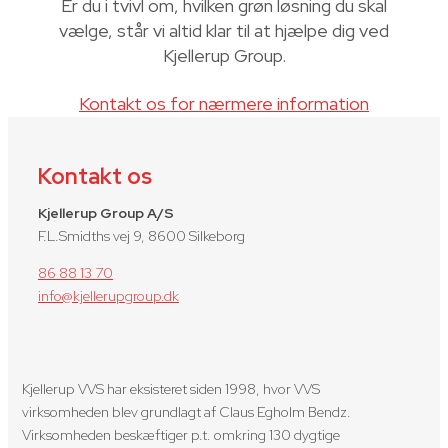
Er du i tvivl om, hvilken grøn løsning du skal
vælge, står vi altid klar til at hjælpe dig ved
Kjellerup Group.
Kontakt os for nærmere information
Kontakt os
Kjellerup Group A/S
F.L.Smidths vej 9, 8600 Silkeborg
86 88 13 70
info@kjellerupgroup.dk
Kjellerup VVS har eksisteret siden 1998, hvor VVS
virksomheden blev grundlagt af Claus Egholm Bendz.
Virksomheden beskæftiger p.t. omkring 130 dygtige