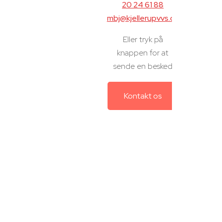
20 24 61 88
mbj@kjellerupvvs.dk
Eller tryk på
knappen for at
sende en besked
Kontakt os