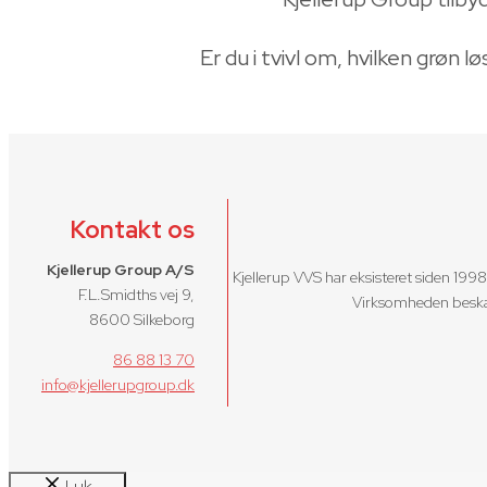
Er du i tvivl om, hvilken grøn lø
Kontakt os
Kjellerup Group A/S
Kjellerup VVS har eksisteret siden 19
F.L.Smidths vej 9,
Virksomheden beskæf
8600 Silkeborg
86 88 13 70
info@kjellerupgroup.dk
Luk