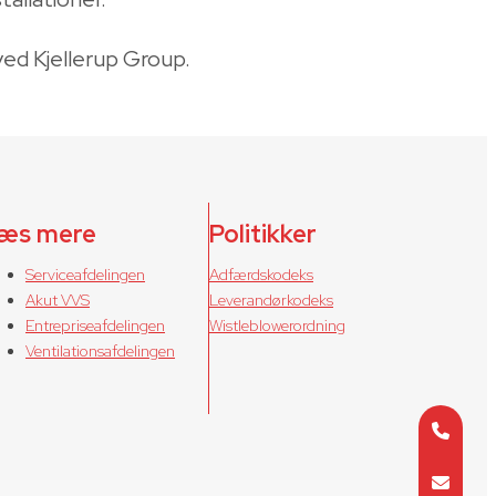
g ved Kjellerup Group.
æs mere
Politikker
Serviceafdelingen
Adfærdskodeks
Akut VVS
Leverandørkodeks
Entrepriseafdelingen
Wistleblowerordning
Ventilationsafdelingen