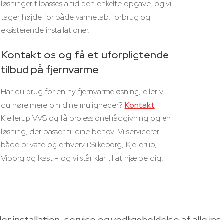
løsninger tilpasses altid den enkelte opgave, og vi
tager højde for både varmetab, forbrug og
eksisterende installationer.
Kontakt os og få et uforpligtende
tilbud på fjernvarme
Har du brug for en ny fjernvarmeløsning, eller vil
du høre mere om dine muligheder?
Kontakt
Kjellerup VVS og få professionel rådgivning og en
løsning, der passer til dine behov. Vi servicerer
både private og erhverv i Silkeborg, Kjellerup,
Viborg og Ikast – og vi står klar til at hjælpe dig.
er installation, service og vedligeholdelse af alle ins